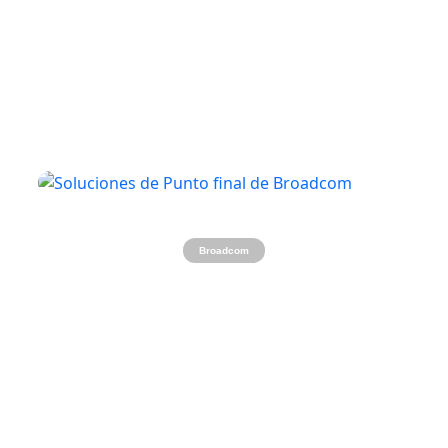
26 noviembre, 2024
¿Para qué sirve Endpoint Security? Esencial para
tu empresa y patrimonio
Broadcom
26 noviembre, 2024
Lo esencial para el éxito de cualquier empresa es
su seguridad – Soluciones tecnológicas y
ciberseguridad