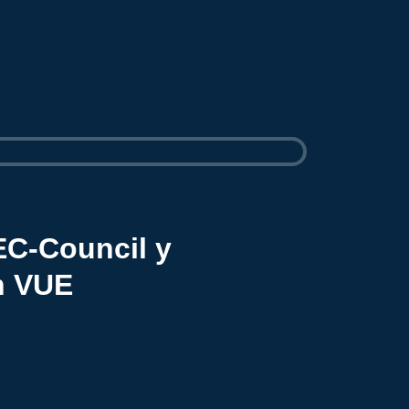
EC-Council y
n VUE